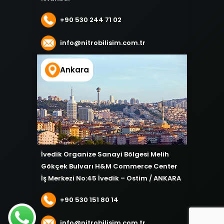
+90 530 244 71 02
info@nitrobilisim.com.tr
Ankara
İvedik Organize Sanayi Bölgesi Melih
Gökçek Bulvarı H&M Commerce Center
İş Merkezi No:45 İvedik – Ostim / ANKARA
+90 530 151 80 14
info@nitrobilisim.com.tr