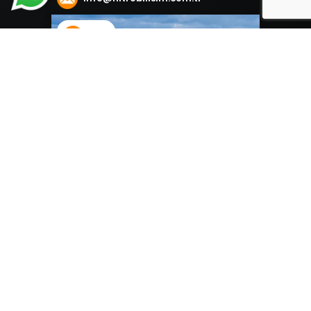
İzmir
Mansuroğlu Mahallesi Ankara Caddesi
151/A Bayraklı / İzmir
+90 546 495 45 45
info@nitrobilisim.com.tr
Your name: