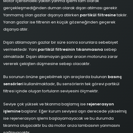
Motor içerisindeki yakıtın yanma işlemi tam olarak
gerçekleşmediğinden duman olarak dışarı atılması gerekir.
Yanmamış olan gazlar dışarıya atılırken
partikül filtresine
takılır.
Yanan gazlar ise filtrenin en küçük gözeneğinden geçerek
dışarıya atılır.
Dışarı atılamayan gazlar bir süre sonra sorunlara sebebiyet
vermektedir. Yani
partikül filtresinin tıkanmasına
sebep
olmaktadır. Dışarı atılamayan gazlar aracın motoruna zarar
vererek çekişten düşmesine sebep olacaktır.
Bu sorunun önüne geçebilmek için araçlarda bulunan
basınç
sensörleri
kullanılmaktadır, Bu sensörlerin tek görevi partikül
filtresi içinde oluşan tortuların seviyesini ölçmektir.
Seviye çok yüksek ve tıkanma başlamış ise
rejenerasyon
işlemine
başlanır. Eğer kurum seviyesi aşırı derecede yükselmiş
ise rejenerasyon işlemi başlayamayacak ve bu durumda
tıkanma oluşacaktır bu da motor arıza lambasının yanmasını
sağlayacaktır.