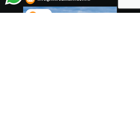
İzmir
Mansuroğlu Mahallesi Ankara Caddesi
151/A Bayraklı / İzmir
+90 546 495 45 45
info@nitrobilisim.com.tr
İsminiz: