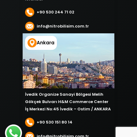
+90 530 244 71 02
info@nitrobilisim.com.tr
Ankara
İvedik Organize Sanayi Bölgesi Melih
Gökçek Bulvarı H&M Commerce Center
İş Merkezi No:45 İvedik – Ostim / ANKARA
+90 530 151 80 14
info@nitrobilisim.com.tr