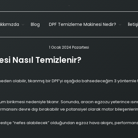
-
kkımızda
Blog
DPF Temizleme Makinesi Nedir?
İleti
1 Ocak 2024 Pazartesi
resi Nasıl Temizlenir?
 neden olabilir, tıkanmış bir DPF’yi aşağıda bahsedeceğim 3 yöntem
urum birikmesi nedeniyle tıkanır. Sonunda, aracın egzozu yeterince ısın
rmansını devre dışı bırakabilir ve potansiyel olarak motor bileşenlerin
bestçe “nefes alabilecek” olduğundan egzoz hava akışını, performansı ve