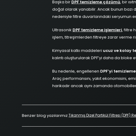
Başka bir
DPF temizleme çözümü
, bir ıs
doğal olarak yanabilir. Ancak bunun bazı d
nedeniyle filtre duvarlarındaki seryumun er
Ultrasonik
DPF temizleme işlemleri
, filtr
işlem, titreşimlerden filtreye zarar verme ris
Kimyasal katkı maddeleri
ucuz ve kolay 
kalıntı oluşturularak DPF’yi daha da bloke e
Bu nedenle, engellenen
DPF’yi temizlemen
Araç performansını, yakıt ekonomisini, emisy
harikadır ancak aynı zamanda otomobiller 
Benzer blog yazılarımız:
Tıkanmış Dizel Partikül Filtresi (DPF) 