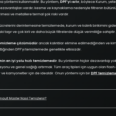
ıtma yöntemi kullanmaktır. Bu yöntem,
DPF’yi ısıtır
, böylece Kurum, yeter
ezavantajları vardır; kesme ve kaynaklama nedeniyle filtrenin bütünl
imesi ve metallere termal şok riski vardır.
e hücrelerini derinlemesine temizlemede, kurum ve kalıntı birikimini gider
ki taşır ve çok kirli ve daha büyük filtrelerde düşük verimliliğe sahiptir.
temizleme çözümüdür
ancak kalıntılar elimine edilmediğinden ve kim
ttiğinden DPF’yi temizlemede genellikle etkisizdir.
in en iyi yolu hızlı temizlemedir
. Bu yöntemin hiçbir dezavantajı yok
onu ve genel sağlığı artırmak. Tüm araç tipleri için uygun olan flash cl
ve kamyonetler için de idealdir. Onun yöntemi için bir
DPF temizlem
Renault Master Nasıl Temizlenir?