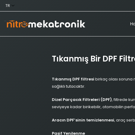
Ha
Tıkanmış Bir DPF Filt
Tıkanmış DPF filtresi
birkaç olası soruna
sağlıklı tutacaktır.
Dizel Parçacık Filtreleri (DPF)
, filtrede k
seviyeye kadar birikebilir, otomobilin perfo
Aracın DPF’sinin temizlenmesi
, araç ser
Pasif Yenilenme